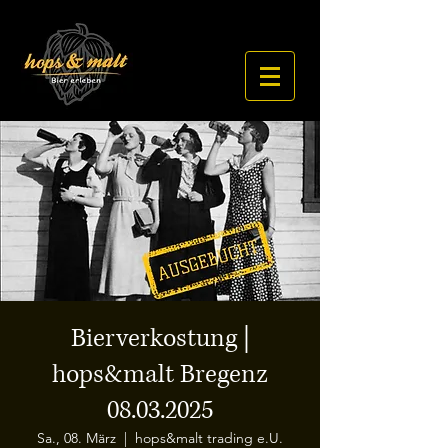
Bierverkostung |
hops&malt Bregenz
08.03.2025
Sa., 08. März
  |  
hops&malt trading e.U.