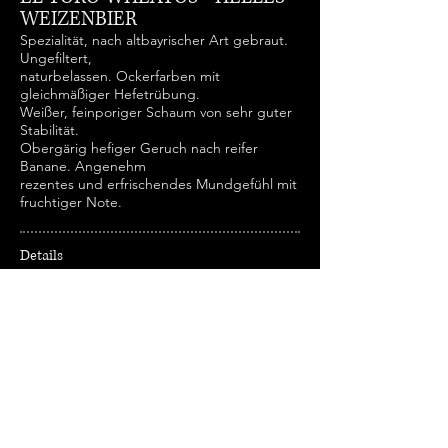
WEIZENBIER
Spezialität, nach altbayrischer Art gebraut.
Ungefiltert,
naturbelassen. Ockerfarben mit
gleichmäßiger Hefetrübung.
Weißer, feinporiger Schaum von sehr guter
Stabilität.
Obergärig hefiger Geruch nach reifer
Banane. Angenehm
rezentes und erfrischendes Mundgefühl mit
fruchtiger Note.
Details
Alk. 5.0 % Vol
Stammwürze: 12.2 °P EUR 10.90