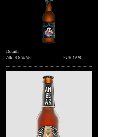
Details
Alk. 8
.
5 % Vol EUR 19.90