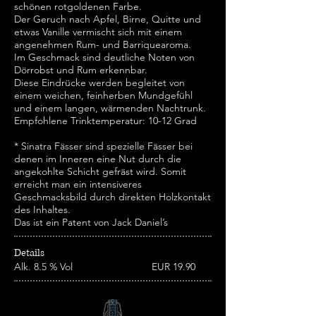
schönen rotgoldenen Farbe.
Der Geruch nach Apfel, Birne, Quitte und
etwas Vanille vermischt sich mit einem
angenehmen Rum- und Barriquearoma.
Im Geschmack sind deutliche Noten von
Dörrobst und Rum erkennbar.
Diese Eindrücke werden begleitet von
einem weichen, feinherben Mundgefühl
und einem langen, wärmenden Nachtrunk.
Empfohlene Trinktemperatur: 10-12 Grad
* Sinatra Fässer sind spezielle Fässer bei
denen im Inneren eine Nut durch die
angekohlte Schicht gefräst wird. Somit
erreicht man ein intensiveres
Geschmacksbild durch direkten Holzkontakt
des Inhaltes.
Das ist ein Patent von Jack Daniel’s
Details
Alk. 8.5 % Vol EUR 19.90