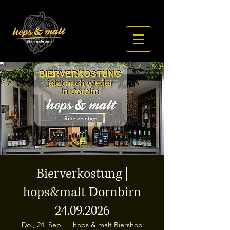
Bierverkostung |
hops&malt Dornbirn
24.09.2026
Do., 24. Sep.
  |  
hops & malt Biershop