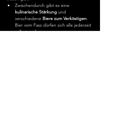
Zwischendurch gibt es eine 
kulinarische Stärkung
 und 
verschiedene 
Biere zum Verköstigen
. 
Bier vom Fass dürfen sich alle jederzeit 
selbst zapfen.
Der Kurs ist eine tolle Gelegenheit, um 
dein Wissen zu erweitern und mehr 
über die Kunst des Bierbrauens zu 
erfahren. Lass Dich überraschen und 
erlebe ein unvergessliches 
Bierbrauerlebnis.
Übrigens:
 Alle Teilnehmer erhalten 
einen 6er Träger vom…
Mehr anzeigen
Diese Veranstaltung teilen