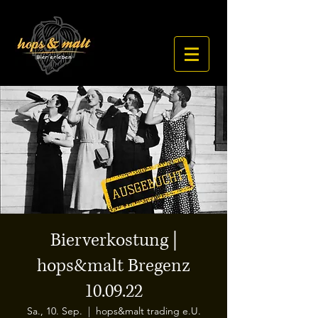
Bierverkostung |
hops&malt Bregenz
10.09.22
Sa., 10. Sep.
  |  
hops&malt trading e.U.