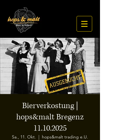
Bierverkostung |
hops&malt Bregenz
11.10.2025
Sa., 11. Okt.
  |  
hops&malt trading e.U.