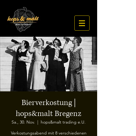
Bierverkostung |
hops&malt Bregenz
Sa., 30. Nov.
  |  
hops&malt trading e.U.
Verkostungsabend mit 8 verschiedenen