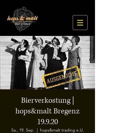
Bierverkostung |
hops&malt Bregenz
19.9.20
Sa., 19. Sep.
  |  
hops&malt trading e.U.